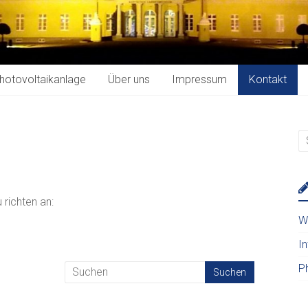
hotovoltaikanlage
Über uns
Impressum
Kontakt
richten an:
W
In
P